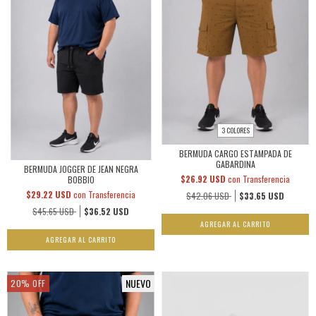
3 COLORES
BERMUDA CARGO ESTAMPADA DE
GABARDINA
BERMUDA JOGGER DE JEAN NEGRA
$26.92 USD
con
Transferencia
BOBBIO
$29.22 USD
con
Transferencia
$42.06 USD
$33.65 USD
$45.65 USD
$36.52 USD
AGREGAR AL CARRITO
AGREGAR AL CARRITO
NUEVO
20
%
OFF