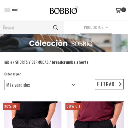
MENÚ
0
PRODUCTOS
Inicio
/
SHORTS Y BERMUDAS
/
breadcrumbs.shorts
Ordenar por
FILTRAR
30
%
OFF
30
%
OFF