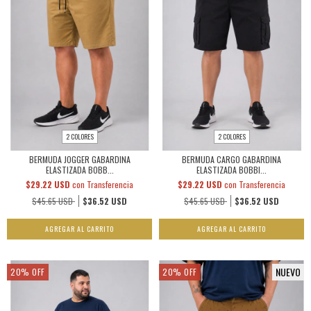
2 COLORES
2 COLORES
BERMUDA JOGGER GABARDINA
BERMUDA CARGO GABARDINA
ELASTIZADA BOBB...
ELASTIZADA BOBBI...
$29.22 USD
con
Transferencia
$29.22 USD
con
Transferencia
$45.65 USD
$36.52 USD
$45.65 USD
$36.52 USD
AGREGAR AL CARRITO
AGREGAR AL CARRITO
NUEVO
20
%
OFF
20
%
OFF