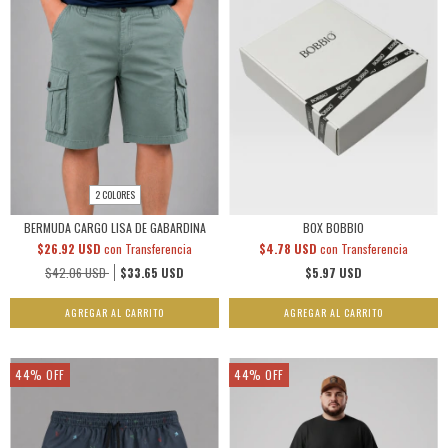
2 COLORES
BERMUDA CARGO LISA DE GABARDINA
BOX BOBBIO
$26.92 USD
con
Transferencia
$4.78 USD
con
Transferencia
$42.06 USD
$33.65 USD
$5.97 USD
AGREGAR AL CARRITO
44
%
OFF
44
%
OFF