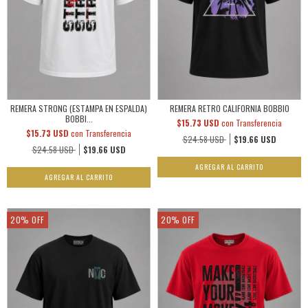
REMERA STRONG (ESTAMPA EN ESPALDA)
REMERA RETRO CALIFORNIA BOBBIO
BOBBI...
$15.73 USD
con
Transferencia
$15.73 USD
con
Transferencia
$24.58 USD
$19.66 USD
$24.58 USD
$19.66 USD
AGREGAR AL CARRITO
AGREGAR AL CARRITO
20
%
OFF
20
%
OFF