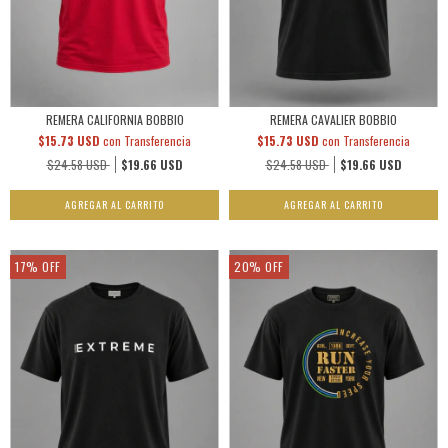
REMERA CALIFORNIA BOBBIO
REMERA CAVALIER BOBBIO
$15.73 USD
con
Transferencia
$15.73 USD
con
Transferencia
$24.58 USD
$19.66 USD
$24.58 USD
$19.66 USD
AGREGAR AL CARRITO
AGREGAR AL CARRITO
17
%
OFF
20
%
OFF