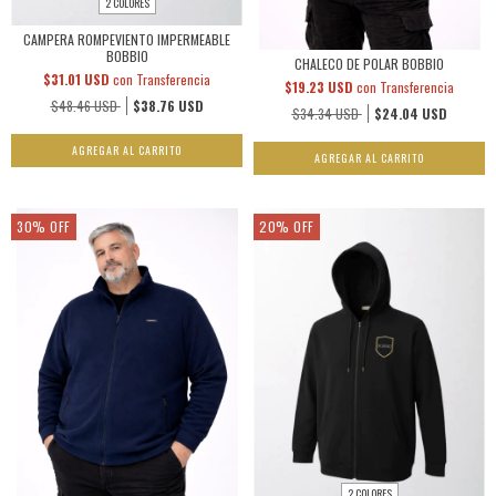
2 COLORES
CAMPERA ROMPEVIENTO IMPERMEABLE
BOBBIO
CHALECO DE POLAR BOBBIO
$31.01 USD
con
Transferencia
$19.23 USD
con
Transferencia
$48.46 USD
$38.76 USD
$34.34 USD
$24.04 USD
AGREGAR AL CARRITO
AGREGAR AL CARRITO
30
%
OFF
20
%
OFF
2 COLORES