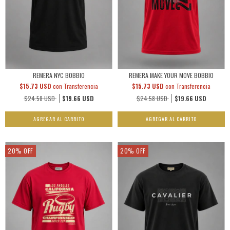
REMERA NYC BOBBIO
REMERA MAKE YOUR MOVE BOBBIO
$15.73 USD
con
Transferencia
$15.73 USD
con
Transferencia
$24.58 USD
$19.66 USD
$24.58 USD
$19.66 USD
AGREGAR AL CARRITO
AGREGAR AL CARRITO
20
%
OFF
20
%
OFF