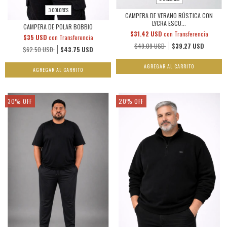
3 COLORES
CAMPERA DE VERANO RÚSTICA CON
LYCRA ESCU...
CAMPERA DE POLAR BOBBIO
$31.42 USD
con
Transferencia
$35 USD
con
Transferencia
$49.09 USD
$39.27 USD
$62.50 USD
$43.75 USD
AGREGAR AL CARRITO
AGREGAR AL CARRITO
30
%
OFF
20
%
OFF