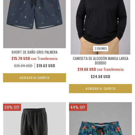
2 COLORES
SHORT DE BAÑO GRIS PALMERA
$15.70 USD
con
Transferencia
CAMISETA DE ALGODÓN MANGA LARGA
BOBBIO
$35.04 USD
$19.62 USD
$19.66 USD
con
Transferencia
$24.58 USD
AGREGAR AL CARRITO
AGREGAR AL CARRITO
20
%
OFF
44
%
OFF