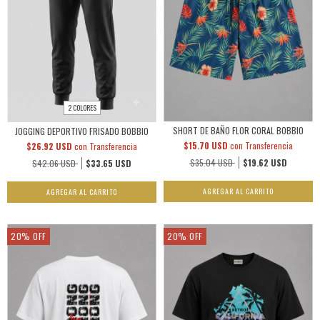
2 COLORES
SHORT DE BAÑO FLOR CORAL BOBBIO
JOGGING DEPORTIVO FRISADO BOBBIO
$15.70 USD
con
Transferencia
$26.92 USD
con
Transferencia
$35.04 USD
$19.62 USD
$42.06 USD
$33.65 USD
AGREGAR AL CARRITO
AGREGAR AL CARRITO
20
%
OFF
20
%
OFF