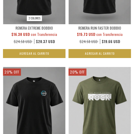
2 COLORES
REMERA EXTREME BOBBIO
REMERA RUN FASTER BOBBIO
$16.30 USD
con
Transferencia
$15.73 USD
con
Transferencia
$24.58 USD
$20.37 USD
$24.58 USD
$19.66 USD
AGREGAR AL CARRITO
AGREGAR AL CARRITO
20
%
OFF
20
%
OFF