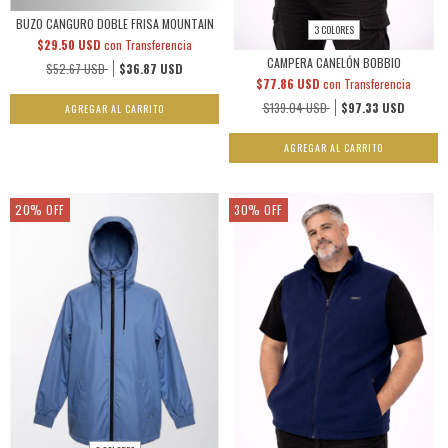
BUZO CANGURO DOBLE FRISA MOUNTAIN
3 COLORES
$29.50 USD
con
Transferencia
CAMPERA CANELÓN BOBBIO
$52.67 USD
$36.87 USD
$77.86 USD
con
Transferencia
$139.04 USD
$97.33 USD
AGREGAR AL CARRITO
AGREGAR AL CARRITO
20
%
OFF
30
%
OFF