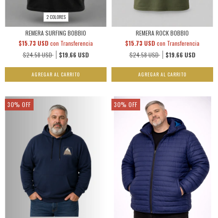
2 COLORES
REMERA SURFING BOBBIO
REMERA ROCK BOBBIO
$15.73 USD
con
Transferencia
$15.73 USD
con
Transferencia
$24.58 USD
$19.66 USD
$24.58 USD
$19.66 USD
AGREGAR AL CARRITO
AGREGAR AL CARRITO
30
%
OFF
30
%
OFF