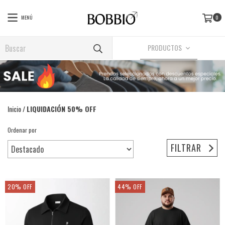
MENÚ
0
PRODUCTOS
Inicio
/
LIQUIDACIÓN 50% OFF
Ordenar por
FILTRAR
20
%
OFF
44
%
OFF