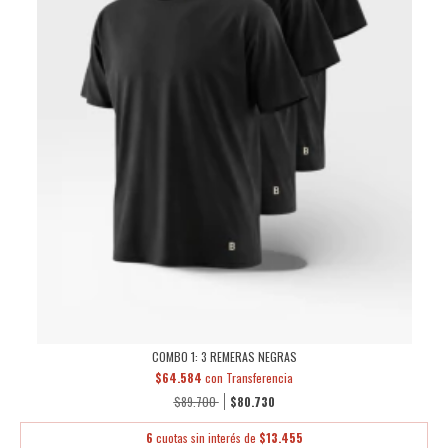
COMBO 1: 3 REMERAS NEGRAS
$64.584
con
Transferencia
$89.700
$80.730
6
cuotas sin interés de
$13.455