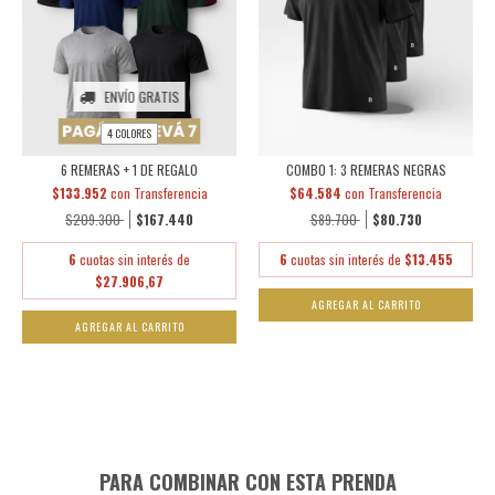
ENVÍO GRATIS
4 COLORES
6 REMERAS + 1 DE REGALO
COMBO 1: 3 REMERAS NEGRAS
$133.952
con
Transferencia
$64.584
con
Transferencia
$209.300
$167.440
$89.700
$80.730
6
cuotas sin interés de
6
cuotas sin interés de
$13.455
$27.906,67
AGREGAR AL CARRITO
AGREGAR AL CARRITO
PARA COMBINAR CON ESTA PRENDA