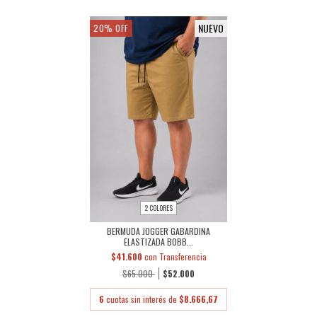
NUEVO
20
%
OFF
2 COLORES
BERMUDA JOGGER GABARDINA
ELASTIZADA BOBB...
$41.600
con
Transferencia
$65.000
$52.000
6
cuotas sin interés de
$8.666,67