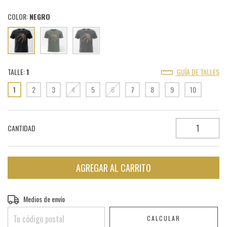
COLOR:
NEGRO
TALLE:
1
GUÍA DE TALLES
1
2
3
4
5
6
7
8
9
10
CANTIDAD
Entregas para el CP:
Medios de envío
CAMBIAR CP
CALCULAR